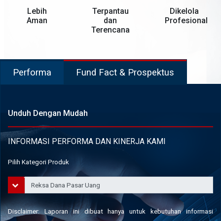
Lebih
Terpantau
Dikelola
Aman
dan
Profesional
Terencana
Performa
Fund Fact & Prospektus
Unduh Dengan Mudah
INFORMASI PERFORMA DAN KINERJA KAMI
Pilih Kategori Produk
Disclaimer: Laporan ini dibuat hanya untuk kebutuhan informasi