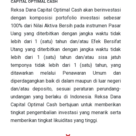
CAPITAL OPTIMAL CASH
Reksa Dana Capital Optimal Cash akan berinvestasi
dengan komposisi portofolio investasi sebesar
100% dari Nilai Aktiva Bersih pada instrumen Pasar
Uang yang diterbitkan dengan jangka waktu tidak
lebih dari 1 (satu) tahun dan/atau Efek Bersifat
Utang yang diterbitkan dengan jangka waktu tidak
lebih dari 1 (satu) tahun dan/atau sisa jatuh
temponya tidak lebih dari 1 (satu) tahun, yang
ditawarkan melalui Penawaran Umum dan
diperdagangkan baik di dalam maupun di luar negeri
dan/atau deposito, sesuai peraturan perundang-
undangan yang berlaku di Indonesia. Reksa Dana
Capital Optimal Cash bertujuan untuk memberikan
tingkat pengembalian investasi yang menarik serta
memberikan tingkat likuiditas yang tinggi.