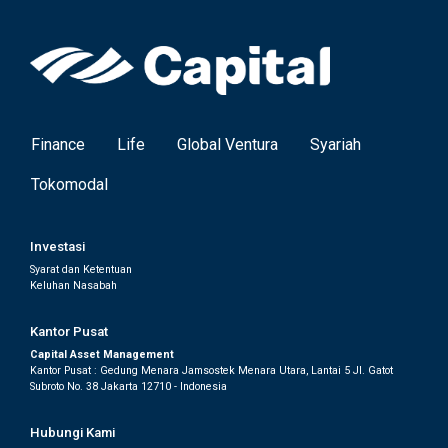
Finance
Life
Global Ventura
Syariah
Tokomodal
Investasi
Syarat dan Ketentuan
Keluhan Nasabah
Kantor Pusat
Capital Asset Management
Kantor Pusat : Gedung Menara Jamsostek Menara Utara, Lantai 5 Jl. Gatot
Subroto No. 38 Jakarta 12710 - Indonesia
Hubungi Kami