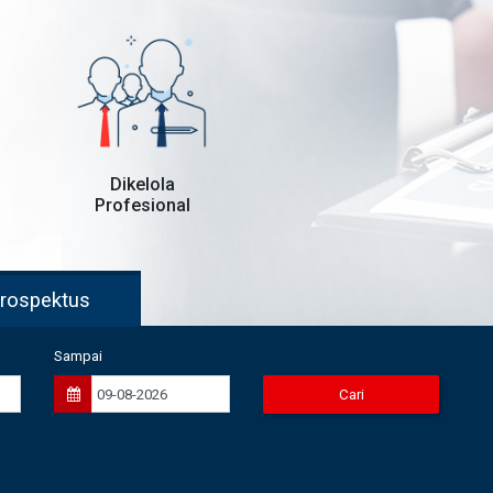
Dikelola
Profesional
nd Fact & Prospektus
Sampai
Cari