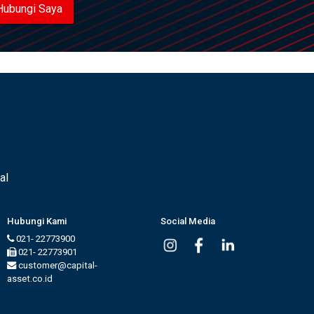
Hubungi Saya
al
Hubungi Kami
Social Media
021- 22773900
021- 22773901
customer@capital-
asset.co.id