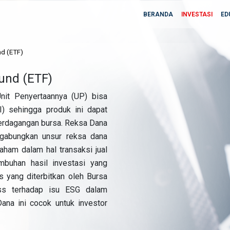
BERANDA
INVESTASI
ED
d (ETF)
und (ETF)
it Penyertaannya (UP) bisa
I) sehingga produk ini dapat
 perdagangan bursa. Reksa Dana
gabungkan unsur reksa dana
ham dalam hal transaksi jual
mbuhan hasil investasi yang
 yang diterbitkan oleh Bursa
ss terhadap isu ESG dalam
ana ini cocok untuk investor